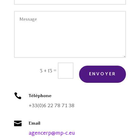
=
3 + 13
ENVOYER

Téléphone
+33(0)6 22 78 71 38

Email
agencerp@mp-c.eu