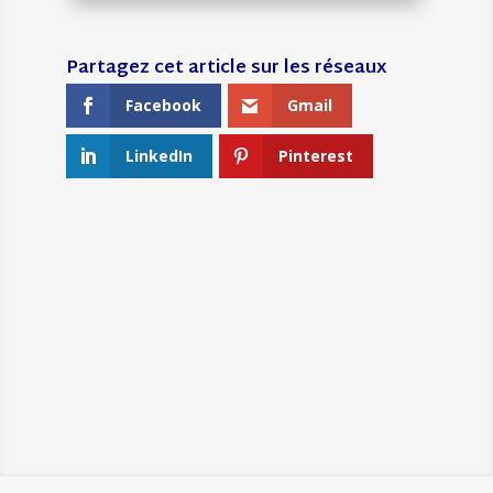
Facebook
Gmail
LinkedIn
Pinterest
←
L’ÉVÉNEMENT OUF : LE 11
JUIN C'EST WASS FREESTYLE !
SÉBASTIEN LAFFITTE, L'AMOUREUX
DES VINS
→