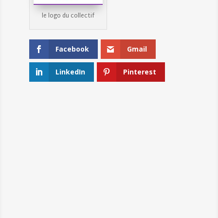
le logo du collectif
Facebook
Gmail
LinkedIn
Pinterest
←
VÉZERONCE : INAUGURATION DES
PANNEAUX D’INTERPRÉTATION
MOBILISEZ-VOUS POUR L'ARTOISE,
SEULE RIVIÈRE LABELLISÉE DES
HAUTS-DE-FRANCE
→