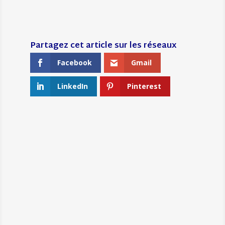
Facebook
Gmail
LinkedIn
Pinterest
←
L’INSTITUT TÉLÉMAQUE PRÉSENTE
SON RAPPORT ANNUEL 2017
POUR UN REDÉPLOIEMENT DES
POLITIQUES TERRITORIALES DE
COMPÉTENCES
→