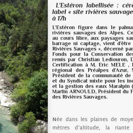
L’Estéron labellisée : cé
label « site rivières sauvag
à 17h
L’Estéron figure dans le palma
rivières sauvages des Alpes. Ce
au cours libre, aux paysages sa
barrage ni captage, vient d’être
Rivières Sauvages », décerné pa
Fonds pour la Conservation de
remis par Christian Lediouron, 
Certification
à M. Eric MELE , P
régional des Préalpes d’Azur,
Président de la communauté de
et du Syndicat mixte pour les i
et la gestion des eaux Maralpin
Martin ARNOULD, Président du F
des Rivières Sauvages.
N
ée dans les plaines de moy
mètres d’altitude, la riant