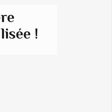
ère
lisée !