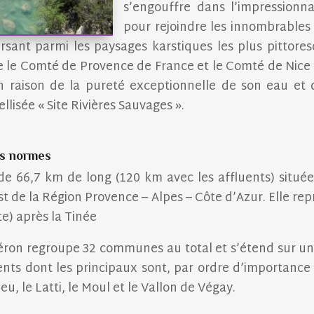
s’engouffre dans l’impressionn
pour rejoindre les innombrables 
rsant parmi les paysages karstiques les plus pittoresq
re le Comté de Provence de France et le Comté de Nice f
 en raison de la pureté exceptionnelle de son eau e
llisée « Site Rivières Sauvages ».
rs normes
 de 66,7 km de long (120 km avec les affluents) situé
est de la Région Provence – Alpes – Côte d’Azur. Elle re
te) après la Tinée
téron regroupe 32 communes au total et s’étend sur une
ents dont les principaux sont, par ordre d’importance :
ieu, le Latti, le Moul et le Vallon de Végay.