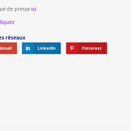
ué de presse
ici
liquez
Gmail
LinkedIn
Pinterest
E PRESSE : UN OUTIL POUR LES JOURNALISTES 
SLASHEUR·SE : UN NOUVE