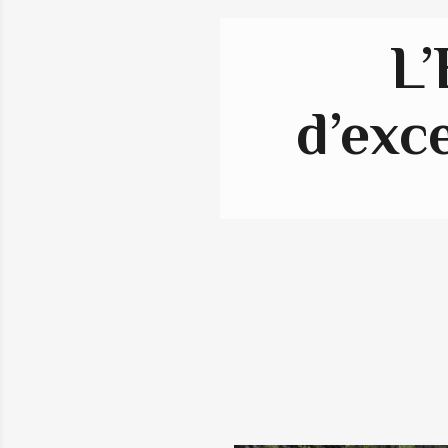
L’
d’exce