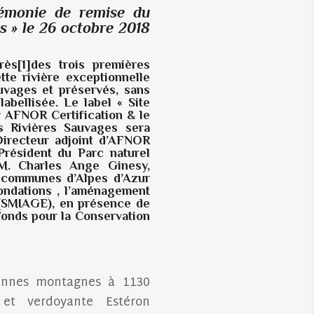
rémonie de remise du
es » le 26 octobre 2018
rès
[1]
des trois premières
tte rivière exceptionnelle
uvages et préservés, sans
 labellisée.
Le label « Site
r AFNOR Certification & le
s Rivières Sauvages sera
Directeur adjoint d’AFNOR
résident du Parc naturel
 M. Charles Ange Ginesy,
 communes d’Alpes d’Azur
nondations , l’aménagement
 (SMIAGE), en présence de
onds pour la Conservation
ennes montagnes à 1130
e et verdoyante Estéron