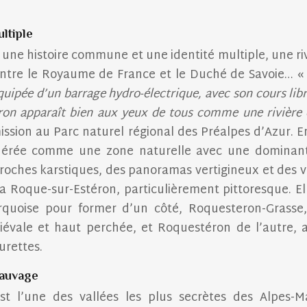
ultiple
 une histoire commune et une identité multiple, une ri
e entre le Royaume de France et le Duché de Savoie… 
ipée d’un barrage hydro-électrique, avec son cours libre
éron apparaît bien aux yeux de tous comme une rivière
ission au Parc naturel régional des Préalpes d’Azur. En
idérée comme une zone naturelle avec une dominante
 roches karstiques, des panoramas vertigineux et des v
 Roque-sur-Estéron, particulièrement pittoresque. Ell
urquoise pour former d’un côté, Roquesteron-Gras
évale et haut perchée, et Roquestéron de l’autre, a
urettes.
sauvage
est l’une des vallées les plus secrètes des Alpes-M