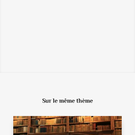
←
URGENCES HOSPITALIÈRES :
ATTENTION DANGER !
BIODÉCHETS : FORMACOMPOST
S’ALLIE AVEC L’AGENCE MP & C
→
Sur le même thème