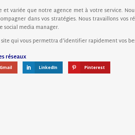
he et variée que notre agence met à votre service. No
ompagner dans vos stratégies. Nous travaillons vos 
e social media manager.
ite qui vous permettra d’identifier rapidement vos bes
Gmail
LinkedIn
Pinterest
NCE SUR LES BIODÉCHETS ET LES LITIÈRES VÉ
UNE EXPERT