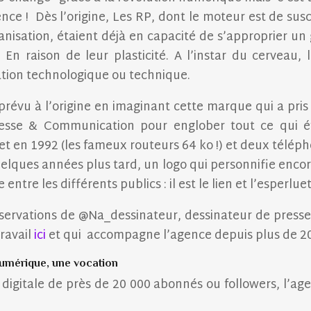
ce ! Dès l’origine, Les RP, dont le moteur est de susc
rganisation, étaient déjà en capacité de s’approprier
s. En raison de leur plasticité. A l’instar du cerveau,
tion technologique ou technique.
révu à l’origine en imaginant cette marque qui a pris 
esse & Communication pour englober tout ce qui étai
et en 1992 (les fameux routeurs 64 ko !) et deux téléph
lques années plus tard, un logo qui personnifie encor
ce entre les différents publics : il est le lien et l’esperluet
observations de @Na_dessinateur, dessinateur de pres
travail
ici
et qui accompagne l’agence depuis plus de 20
umérique, une vocation
igitale de près de 20 000 abonnés ou followers, l’age