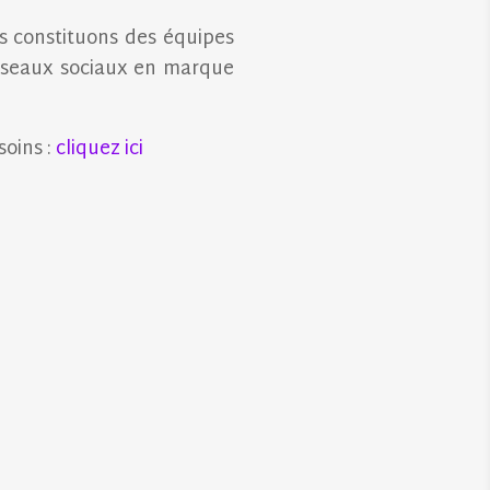
us constituons des équipes
réseaux sociaux en marque
oins :
cliquez ici
GÉTALES
ISE RECONNUE DEPUIS 32 ANS
→