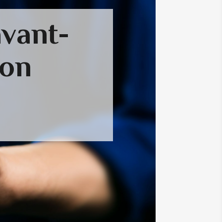
avant-
ion