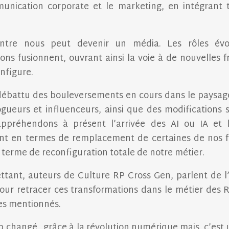
munication corporate et le marketing, en intégrant tr
entre nous peut devenir un média. Les rôles évolu
tions fusionnent, ouvrant ainsi la voie à de nouvelles 
onfigure.
ébattu des bouleversements en cours dans le paysa
gueurs et influenceurs, ainsi que des modifications
appréhendons à présent l’arrivée des AI ou IA et le
t en termes de remplacement de certaines de nos fon
n terme de reconfiguration totale de notre métier.
ettant, auteurs de Culture RP Cross Gen, parlent de l
r retracer ces transformations dans le métier des RP
les mentionnés.
 changé grâce à la révolution numérique mais c’est 