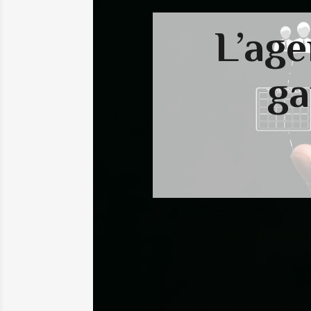
L’age
ga