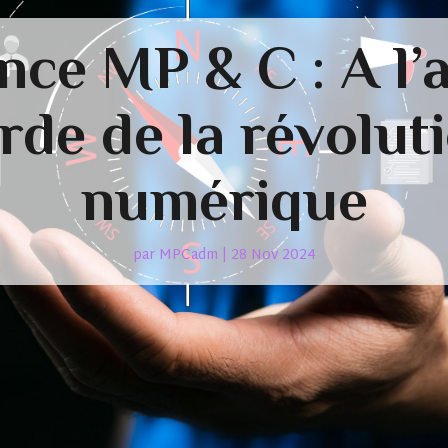
nce MP & C : A l’
rde de la révolut
numérique
par
MPCadm
|
28 Nov 2024