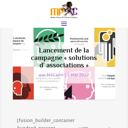
Lancement de la
campagne « solutions
d’ associations »
par
MPCadm
|
2 Mar 2017
[fusion_builder_container