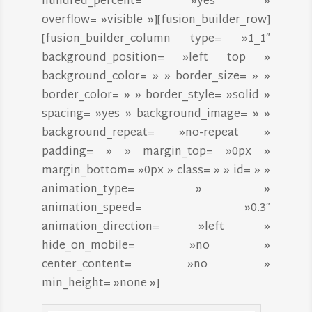
hundred_percent= »yes »
overflow= »visible »][fusion_builder_row]
[fusion_builder_column type= »1_1″
background_position= »left top »
background_color= » » border_size= » »
border_color= » » border_style= »solid »
spacing= »yes » background_image= » »
background_repeat= »no-repeat »
padding= » » margin_top= »0px »
margin_bottom= »0px » class= » » id= » »
animation_type= » »
animation_speed= »0.3″
animation_direction= »left »
hide_on_mobile= »no »
center_content= »no »
min_height= »none »]