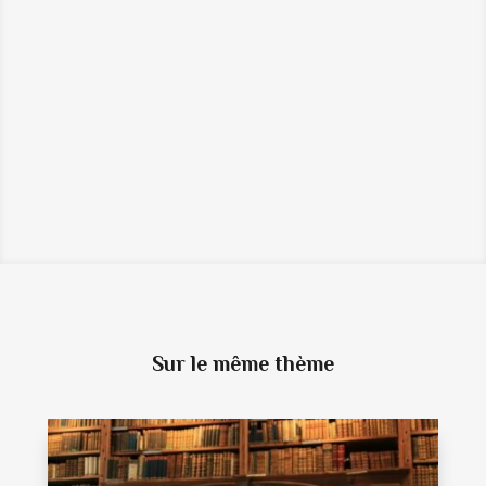
←
LE SERVICE SOCIAL D’ENTREPRISE :
UN COÛT QUI GÉNÈRE DE MULTIPLES
PROFITS
LES TROIS PLUMES : UN NOUVEAU
CONTE DÉCRYPTÉ
→
Sur le même thème