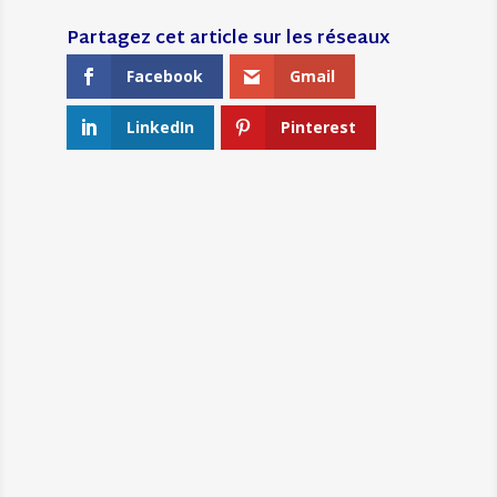
Facebook
Gmail
LinkedIn
Pinterest
←
L'AGENCE MP & C, PARTENAIRE DU
SALON DU COWORKING AU STADE DE
FRANCE
MAG, PLATEFORME PORTÉE PAR
L'INSTITUT TÉLÉMAQUE, POUR QUE
LES JEUNES VOIENT LEUR AVENIR EN
GRAND.
→