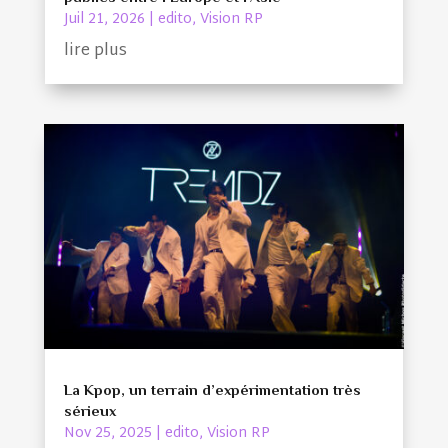
Juil 21, 2026
|
edito
,
Vision RP
lire plus
La Kpop, un terrain d’expérimentation très
sérieux
Nov 25, 2025
|
edito
,
Vision RP