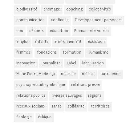
biodiversité
chômage
coaching
collectivités
communication
confiance
Developpement personnel
don
déchets
education
Emmanuelle Amelin
emploi
enfants
environnement
exclusion
femmes
fondations
formation
Humanisme
innovation
journaliste
Label
labellisation
Marie-Pierre Medouga
musique
médias
patrimoine
psychoportrait symbolique
relations presse
relations publics
rivières sauvages
régions
réseaux sociaux
santé
solidarité
territoires
écologie
éthique