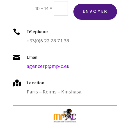
=
10 + 14
ENVOYER

Téléphone
+33(0)6 22 78 71 38

Email
agencerp@mp-c.eu

Location
Paris – Reims – Kinshasa