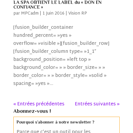
LA SPA OBTIENT LE LABEL du « DON EN
CONFIANCE »
par
MPCadm
|
1 Juin 2016
|
Vision RP
[fusion_builder_container
hundred_percent= »yes »
overflow= »visible »][fusion_builder_row]
[fusion_builder_column type= »1_1″
background_position= »left top »
background_color= » » border_size= » »
border_color= » » border_style= »solid »
spacing= »yes »...
« Entrées précédentes
Entrées suivantes »
Abonnez-vous !
Pourquoi s’abonner à notre newsletter ?
Parce que c’est un outil pour les