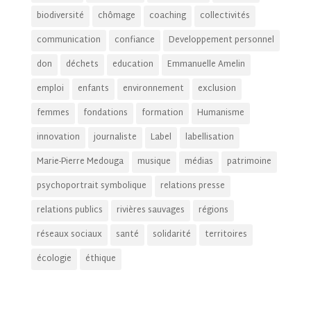
biodiversité
chômage
coaching
collectivités
communication
confiance
Developpement personnel
don
déchets
education
Emmanuelle Amelin
emploi
enfants
environnement
exclusion
femmes
fondations
formation
Humanisme
innovation
journaliste
Label
labellisation
Marie-Pierre Medouga
musique
médias
patrimoine
psychoportrait symbolique
relations presse
relations publics
rivières sauvages
régions
réseaux sociaux
santé
solidarité
territoires
écologie
éthique