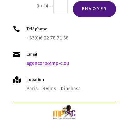
=
9 + 14
ENVOYER

Téléphone
+33(0)6 22 78 71 38

Email
agencerp@mp-c.eu

Location
Paris – Reims – Kinshasa