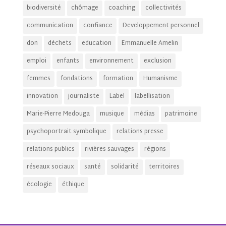
biodiversité
chômage
coaching
collectivités
communication
confiance
Developpement personnel
don
déchets
education
Emmanuelle Amelin
emploi
enfants
environnement
exclusion
femmes
fondations
formation
Humanisme
innovation
journaliste
Label
labellisation
Marie-Pierre Medouga
musique
médias
patrimoine
psychoportrait symbolique
relations presse
relations publics
rivières sauvages
régions
réseaux sociaux
santé
solidarité
territoires
écologie
éthique