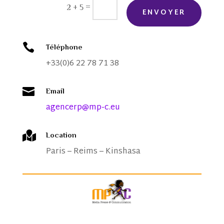
=
2 + 5
ENVOYER

Téléphone
+33(0)6 22 78 71 38

Email
agencerp@mp-c.eu

Location
Paris – Reims – Kinshasa